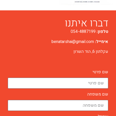
דברו איתנו
טלפון:
054-4887199
אימייל:
benatarshai@gmail.com
עקלתון 6, הוד השרון
שם פרטי
שם משפחה