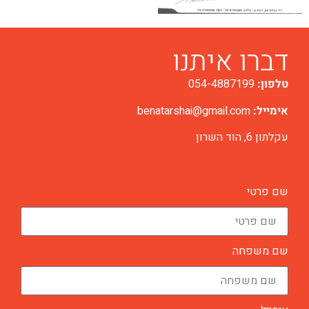
דברו איתנו
טלפון:
054-4887199
אימייל:
benatarshai@gmail.com
עקלתון 6, הוד השרון
שם פרטי
שם משפחה