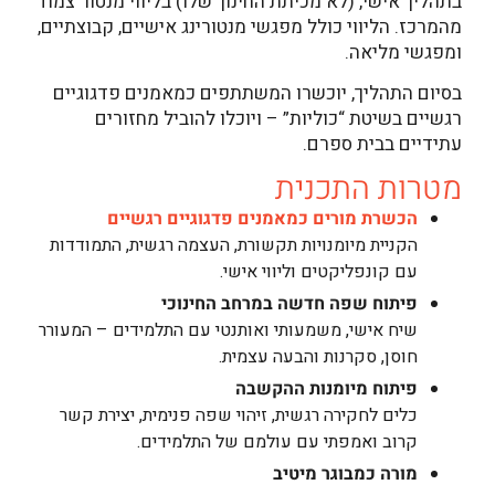
בתהליך אישי, (לא מכיתת החינוך שלו) בליווי מנטור צמוד
מהמרכז. הליווי כולל מפגשי מנטורינג אישיים, קבוצתיים,
ומפגשי מליאה.
בסיום התהליך, יוכשרו המשתתפים כמאמנים פדגוגיים
רגשיים בשיטת “כוליות” – ויוכלו להוביל מחזורים
עתידיים בבית ספרם.
מטרות התכנית
הכשרת מורים כמאמנים פדגוגיים רגשיים
הקניית מיומנויות תקשורת, העצמה רגשית, התמודדות
עם קונפליקטים וליווי אישי.
פיתוח שפה חדשה במרחב החינוכי
שיח אישי, משמעותי ואותנטי עם התלמידים – המעורר
חוסן, סקרנות והבעה עצמית.
פיתוח מיומנות ההקשבה
כלים לחקירה רגשית, זיהוי שפה פנימית, יצירת קשר
קרוב ואמפתי עם עולמם של התלמידים.
מורה כמבוגר מיטיב