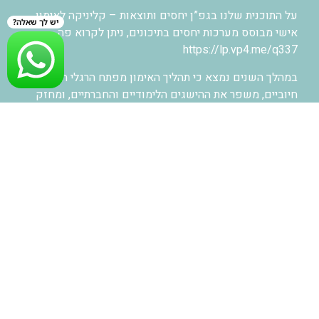
על התוכנית שלנו בגפ”ן יחסים ותוצאות – קליניקה לאימון
יש לך שאלה?
אישי מבוסס מערכות יחסים בתיכונים, ניתן לקרוא פה.
https://lp.vp4.me/q337
במהלך השנים נמצא כי תהליך האימון מפתח הרגלי חשיבה
חיוביים, משפר את ההישגים הלימודיים והחברתיים, ומחזק
את תחושת הערך והמחויבות של התלמידים.
האימון נוגע בכל תחומי החיים, ויוצר קרקע לצמיחת ההון
האנושי בקרב בני נוער – לקראת רווחה אישית, חברתית
וכלכלית בעתידם.
מטרות התכנית
הכשרת מורים כמאמנים פדגוגיים רגשיים
הקניית מיומנויות תקשורת, העצמה רגשית, התמודדות