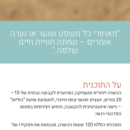
"מאחורי כל משפט שנער או נערה
אומרים – טמונה חוויית חיים
שלמה."
על התוכנית
הכשרה ייחודית ומעמיקה, המיועדת לקבוצה נבחרת של 15–
20 מורים, יועצים ואנשי צוות חינוכי, להטמעת שיטת “כוליות”
– גישה אינטגרטיבית להקשבה, חופש ויצירתיות בתחום
הפדגוגי-רגשי.
התוכנית כוללת 120 שעות הכשרה, ומבססת את תפקידו של