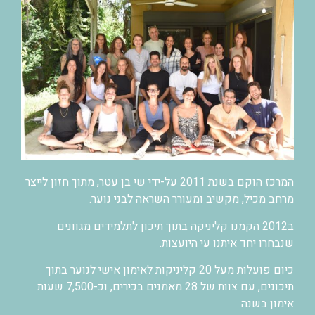
המרכז הוקם בשנת 2011 על-ידי שי בן עטר, מתוך חזון לייצר
מרחב מכיל, מקשיב ומעורר השראה לבני נוער.
ב2012 הקמנו קליניקה בתוך תיכון לתלמידים מגוונים
שנבחרו יחד איתנו עי היועצות.
כיום פועלות מעל 20 קליניקות לאימון אישי לנוער בתוך
תיכונים, עם צוות של 28 מאמנים בכירים, וכ-7,500 שעות
אימון בשנה.