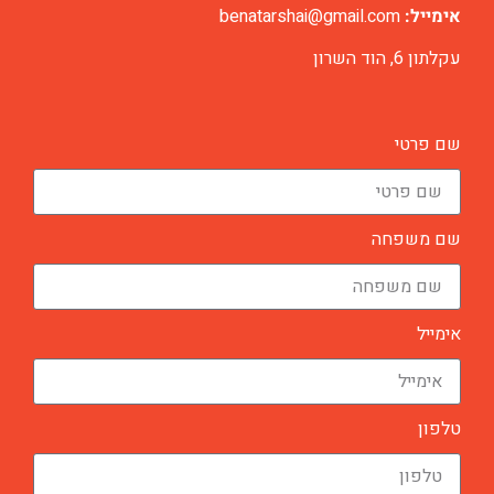
benatarshai@gmail.