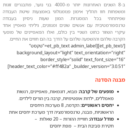
ב-8 השנים האחרונות יותר מ-4000 בני נוער, מתבגרים זוגות
תהליך אימון פנומנולוגי באמצעות שיטת העבודה
ל המסגרות. המון שעות ניסיון בעבודה
 עם אנשים שונים ומגוונים, גיליתי מאפיין אחד
חוט השניי בין כולם, ואלו המאפיינים של מופעי
השפעה שלהם על הדרך בה הם חווים את החיים.
[/et_pb_text][et_pb_text admin_label=”טקסט”
background_layout=”light” text_orient
border_style=”solid” text_f
header_text_color=”#ff482a” _builder_vers
ה
של קרבה
: מבוא, דוגמאות, מאפיינים, רגשות
 ילדות אופטימיות, קרבה בין הורים לילדים.
אשוניים:
הקדמה, 8 מערכות היחסים
ת, מבנה, טרנספורמציה דרך מערכת יחסים אחת
ודה
:
חוויית ההורות – 20 שאלות –
ביבת הבית – מפת יחסים