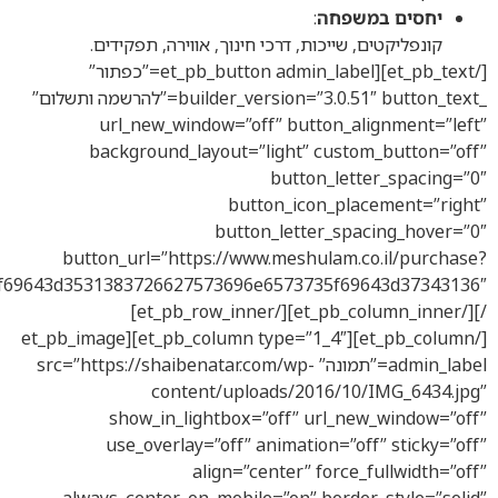
במשפחה
:
ם, שייכות, דרכי חינוך, אווירה, תפקידים.
[/et_pb_text][et_pb_button admin_label=”כפתור”
_builder_version=”3.0.51″ button_text=”להרשמה ותשלום”
url_new_window=”off” button_alig
background_layout=”light” custom_
button_lette
button_icon_place
button_letter_spaci
button_url=”https://www.meshulam.co.
p=706167655f69643d3531383726627573696e6573735f6964
/][/et_pb_column_inner][/et_pb_row_inner]
[/et_pb_column][et_pb_column type=”1_4″][et_pb_image
admin_label=”תמונה” src=”https://shaibenatar.com/wp-
content/uploads/2016/10/I
show_in_lightbox=”off” url_new_
use_overlay=”off” animation=”off”
align=”center” force_fu
always_center_on_mobile=”on” border_