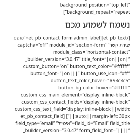
background_positio
background_repe
מוע מכם
[/et_pb_text][et_pb_contact_form admin_label=”טופס
רת קשר” captcha=”off” module_id=”section-form”
module_class=”horizon
_builder_version=”3.0.47″ title_fo
custom_button=”on” button_text_co
button_font=”|on|||” button_us
button_text_color_hov
button_bg_color_ho
custom_css_main_element=”display: i
custom_css_contact_fields=”display: i
custom_css_text_field=”display: inline-b
auto;||margin-left: 30px;||”] [et_pb_contact_field
field_id=”Email” field_title=”אימייל” field_type=”email”
_builder_version=”3.0.47″ form_fiel