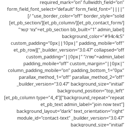
required_mark=”on” fullwid
form_field_font_select=”default” form_fiel
use_border_color=”off” border_style=”solid” /]
[/et_pb_contact_form][/et_pb_column][/et_pb_section]
[et_pb_section bb_built=”1″ admin_label=”צור קשר”
background_col
custom_padding=”0px||10px|” padding_
_builder_version=”3.0.47″ collapsed=”off”][et_pb_row
admin_label=”שורה” custom_padding=”||0px|”
padding_mobile=”off” custom_mar
column_padding_mobile=”on” padding_bo
parallax_method_1=”off” parallax_me
_builder_version=”3.0.47″ background_s
background_positio
background_repeat=”repeat”][et_pb_column type=”4_4″]
[et_pb_text admin_label=”jo
background_layout=”dark” text_orient
module_id=”contact-text” _builder_ver
background_s