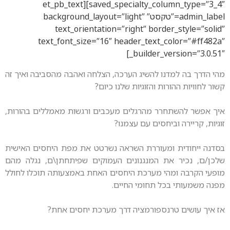
saved_specialty_column_type=”3_4″][et_pb_text
admin_label=”טקסט” background_layout=”light”
text_orientation=”right” border_
text_font_size=”16″ header_text_co
_builder_ver
מדנו להשיג הערכה, הצלחה ואהבה מהסביבה ואיך זה
ורות והזוגיות שלנו כיום?
תחרר מהרגלים מעכבים ורגשות מאמללים בהורות,
 וביחסים עם עצמנו?
ת ומעוררת השראה נשרטט את מפת היחסים האישית
 את המנגנונים העמוקים שפיתחתן\ם, נגלה מהם
מהי מערכת היחסים האחת באמצעותה תוכלו לחולל
בכל תחומי החיים.
טרנספורמציה דרך מערכת יחסים אחת?