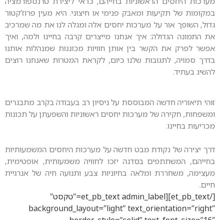
 הראשוניות בחייהם, כראי ליצירת טרנספורמציה
יעות ומאבק פנימי או חיצוני. היא מעין פרוז’קטור
ור על מערכות יחסים אלה ומגלה לנו את מה שמרכיב
ולה: איך אנחנו מייצרים קרבה בחיינו ולמה, ואיך
הקשר בין אותן חוויות מכוננות שמנהלות אותנו
תגובות שלנו כיום, לקראת המטרות שאנחנו רוצים
חדשה המבוססת על ניסיון רב בעבודה בקרב מתבגרים
ה של מערכות יחסים ראשוניות והשפעתן על תכונות
נקודת מבט חדשה על מערכות היחסים המשמעותיות
תפים בסדנה יזכו לחוויה משמעותית, אופטימית,
ת ומלאה בחיוניות צבע ותנועה חיה של אנרגיית
[/et_pb_text][et_pb_text admin_label=”טקסט”
background_layout=”light” text_orient
border_style=”solid” text_f