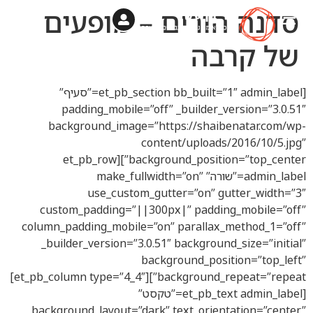
הורים – מופעים
רבה
[et_pb_section bb_built=”1″ admin_label=”סעיף”
padding_mobile=”off” _builder_ver
background_image=”https://shaiben
content/uploads/20
background_position=”top_center”][et_pb_row
admin_label=”שורה” make_fullwidth=”on”
use_custom_gutter=”on” gutt
custom_padding=”||300px|” padding_
column_padding_mobile=”on” parallax_me
_builder_version=”3.0.51″ background_s
background_positio
background_repeat=”repeat”][et_pb_column type=”4_4″]
[et_pb_text admin_label=”טקסט”
background_layout=”dark” text_orientat