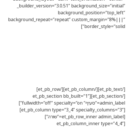
_builder_version=”3.0.51″ background_s
background_positio
background_repeat=”repeat” custom_ma
border_
מופעים של קרבה
יחסים ראשוניים
הורות. זוגיות. ילדות
14.06.19 – 12.07.19
[/et_pb_text][/et_pb_column][/et_pb_row]
[/et_pb_section][et_pb_section bb_built=”1″
admin_label=”סעיף” fullwidth=”off” specialty=”on”]
[et_pb_column type=”3_4″ specialty_columns=”3″]
[et_pb_row_inner admin_label=”שורה”]
[et_pb_column_inne