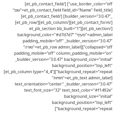
use_border_color=”off”] [/et_pb_contact_field]
[et_pb_contact_field field_id=”Name” field_title=”שם”
_builder_version=”3.0.47″] [/et_pb_contact_field]
[/et_pb_contact_form][/et_pb_column][/et_pb_row]
[/et_pb_section][et_pb_section bb_built=”1″
admin_label=”סעיף” background_color=”#d7d7d7″
padding_mobile=”off” _builder_ver
collapsed=”off”][et_pb_row admin_label=”שורה”
padding_mobile=”off” column_padding
_builder_version=”3.0.47″ background_s
background_positio
background_repeat=”repeat”][et_pb_column type=”4_4″]
[et_pb_text admin_label=”חוויות”
text_orientation=”center” _builder_ver
text_font_size=”32″ text_text_co
background_s
background_positio
background_repe