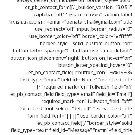
_builder_version=”3.0.51″ /][et_pb_contact_form
admin_label=”טופס יצירת קשר” captcha=”off”
benatarshai@gm
email=”
” title=”ההרשמה בעיצומה!”
use_redirect=”off” input_bord
use_border_color=”off” border_co
border_style=”solid” custom
button_letter_spacing=”0″ button_use_i
button_icon_placement=”right” button_o
button_letter_spaci
button_icon=”%%19%%”] [et_pb_contact_field
field_title=”שם” field_type=”input” field_id=”Name”
required_mark=”on” fullwidth_field=”off” /]
[et_pb_contact_field field_type=”email” fie
required_mark=”on” fullwidt
field_title=”אימייל” form_field_font_select=”default”
form_field_font=”||||” use_borde
border_style=”solid” /][et_pb_contact_field
field_title=”הודעה” field_type=”text” field_id=”Message”