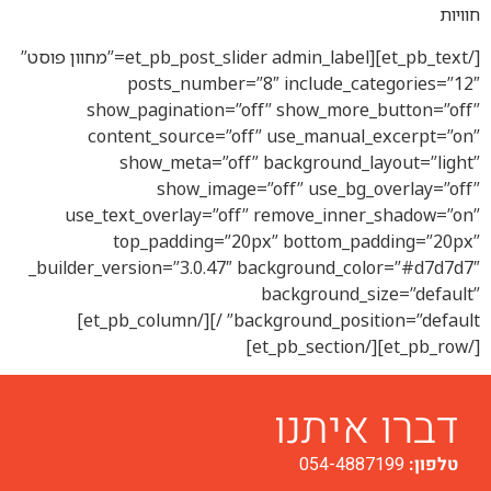
[/et_pb_text][et_pb_post_slider admin_label=”מחוון פוסט”
posts_number=”8″ include_cat
show_pagination=”off” show_more_
content_source=”off” use_manual_
show_meta=”off” background_la
show_image=”off” use_bg_o
use_text_overlay=”off” remove_inner
top_padding=”20px” bottom_pa
_builder_version=”3.0.47″ background_col
background_si
background_position=”default” /][/et_pb_column]
איתנו
054-4887