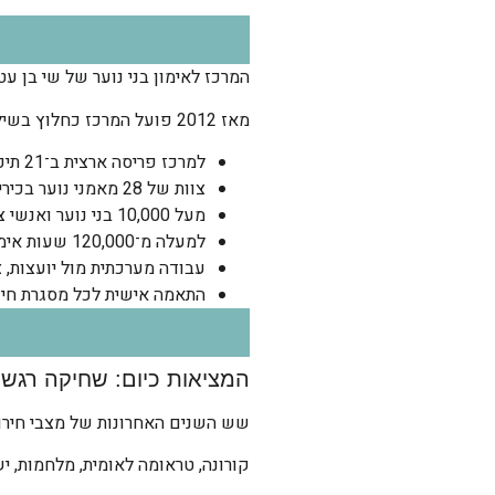
המרכז לאימון בני נוער של שי בן עט
מאז 2012 פועל המרכז כחלוץ בשילוב תהליכי אימון אישיים בתוך בתי ספר, ומוביל מודל מקצועי, יישומי ופורץ דרך.
למרכז פריסה ארצית ב־21 תיכונים
צוות של 28 מאמני נוער בכירים ומוסמכים
מעל 10,000 בני נוער ואנשי צוות בתהליכי אימון
למעלה מ־120,000 שעות אימון מצטברות
עבודה מערכתית מול יועצות, צ
התאמה אישית לכל מסגרת חינ
המציאות כיום: שחיקה רגשי
שש השנים האחרונות של מצבי חירום 
קורונה, טראומה לאומית, מלחמות, י