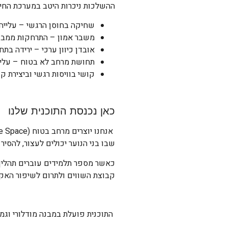
ההשלכות ניכרות היטב במערכת החינ
שחיקה בחוסן הרגשי – עלייה 
משבר אמון – התרחקות ממבוג
אובדן כיוון ערכי – ירידה בת
תחושת מרחב לא בטוח – עלייה
קושי בוויסות רגשי וביצירת ק
כאן נכנסת התוכנית שלנו
אנחנו יוצרים מרחב בטוח (Safe Space) של הידברות, מודל חדש של יחסים ושפה,
שבו בני הנוער יכולים לעצור, להסי
כאשר מספר תלמידים עוברים תהליך 
קבוצת השווים ולתרום לשיפור האקל
התוכנית פועלת במבנה מודלורי וגמ