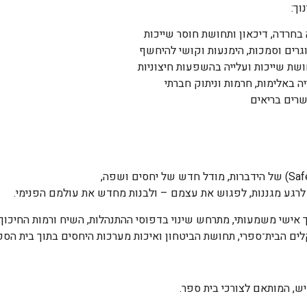
וך:
בחרדה, דיכאון ותחושת חוסר שייכות
רים וסמכות, הימנעות וקושי להיחשף
חושת שייכות ועלייה בהשפעות חיצוניות
 באלימות, חרמות וניתוק חברתי
שרים בריאים
ר לרגע מגננות, לפגוש את עצמם – ולבנות מחדש את עולמם הפנימי.
אישי משמעותי, מתרחש שינוי בדפוסי ההתנהלות, השיח ורמות החיכוך
ים הבית־ספרי, תחושת הביטחון ואיכות מערכות היחסים בתוך בית הספ
יש, המותאם לצורכי בית ספר.