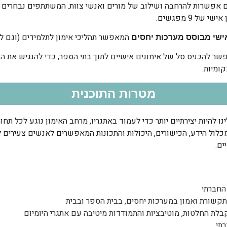
20 משתתפים, עם אפשרות להרחבה ושילוב של מורים ואנשי צוות. המשתתפים נבחר
של 9 מפגשים.
המאפשר תהליכי אימון לתלמידים (וגם ל
ישי מבוסס מערכות יחסים
מאפשר להכניס סל של אימונים אישיים לתוך בתי הספר, כדי להנגיש את ה
קומיות.
מטרות התוכנית
 להיות יצירתיים יותר כדי לעמוד באתגריו, מרחב האימון נוגע לכל תח
מכלול הידע, הכישורים, היכולות והתכונות המאפשרים לאנשים צעירים ל
ים.
החברתי
 תקשורת ואמון במערכות יחסים, בבית הספר ובבית
בלת החלטות, מוטיבציות והתמודדות מיטיבה עם אתגרי היומיום
תי