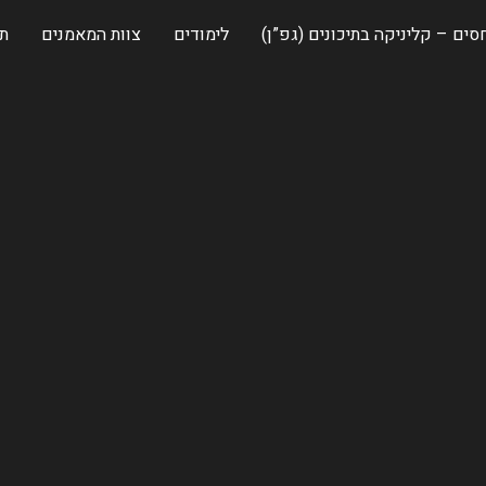
סים – קליניקה בתיכונים (גפ”ן)
לימודים
צוות המאמנים
תה