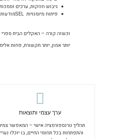
גיבוש חוזקות, ערכים וסמכות
פיתוח מיומנויות SELמודעות עצמית ויכולת להבין ולנהל רגשות והתנהגויות
וכשזה קורה – האקלים הבית ספרי כ
יותר אמון, יותר תקשורת, פחות אלי
ערך עצמי ותוצאות
תהליך טרנספורמציה אישי – המאפשר צמיח
והתפתחות בכל תחומי החיים, בו יוכלו נערי