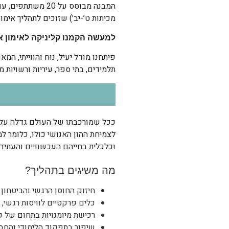
המבנה מבוסס על 
מכיתות ט’-יב’) שזוכים לתהליך אימון אישי 
למעשה הקמנו קליניקה לאימון א
פיתחנו מודל יעיל, נוח והווייתי, ה
תלמידים, בתי ספר, עיריות ורשויות מ
ככל שמורכבתו של העולם גדלה עלינו
לצמיחת ההון האנושי כולו, כלומר ל
וכלכלית בחייהם העכשוויים והעתידי
מה משיגים בתהליך?
חיזוק החוסן הרגשי והביטחון 
כלים פרקטיים לוויסות רגשי,
רכישת מיומנויות בתחום של ק
שיפור בתפקוד הלימודי והחבר