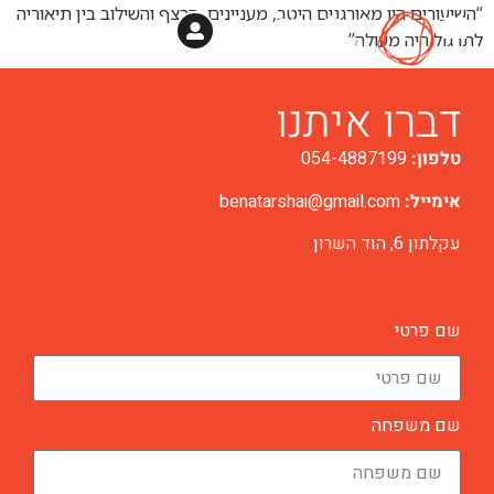
“השיעורים היו מאורגנים היטב, מעניינים, הרצף והשילוב בין תיאוריה
לתרגול היה מעולה”
דברו איתנו
טלפון:
054-4887199
אימייל:
benatarshai@gmail.com
עקלתון 6, הוד השרון
שם פרטי
שם משפחה