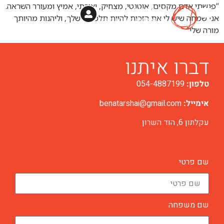
“פגשתי אדם מקסים, אוטנטי, מצחיק, יצירתי, אמיץ ומעורר השראה.
אני שמחה שיש לי את הזכות להיות תלמידה שלך, וליהנות מהיותך
מורה שלי”
דברו איתנו
טלפון:
054-4887199
אימייל:
benatarshai@gmail.com
עקלתון 6, הוד השרון
שם פרטי
שם משפחה