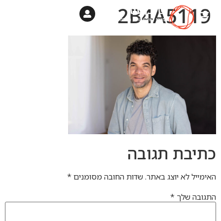
2B4A5119
שי בן עטר
תהליך אימון אישי ברחבי הארץ
יחסים – קליניקה בתיכונים (גפ”ן)
צוות המאמנים
כתיבת תגובה
האימייל לא יוצג באתר.
שדות החובה מסומנים
*
התגובה שלך
*