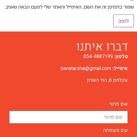
שמור בדפדפן זה את השם, האימייל והאתר שלי לפעם הבאה שאגיב.
דברו איתנו
טלפון:
054-4887199
אימייל:
benatarshai@gmail.com
עקלתון 6, הוד השרון
שם פרטי
שם משפחה