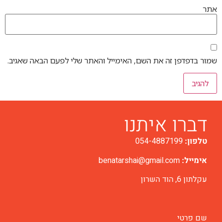
אתר
שמור בדפדפן זה את השם, האימייל והאתר שלי לפעם הבאה שאגיב.
דברו איתנו
טלפון:
054-4887199
אימייל:
benatarshai@gmail.com
עקלתון 6, הוד השרון
שם פרטי