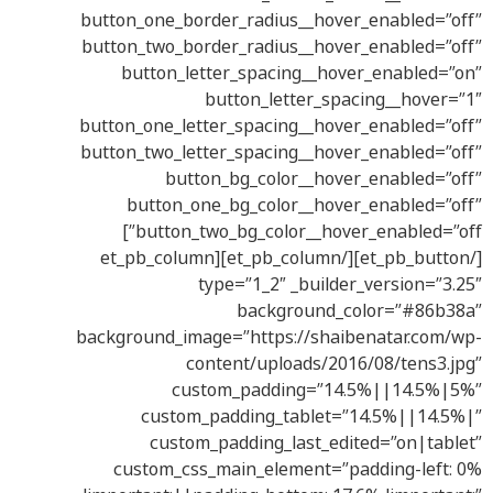
button_one_border_radius__hover_enabled=”off”
button_two_border_radius__hover_enabled=”off”
button_letter_spacing__hover_enabled=”on”
button_letter_spacing__hover=”1″
button_one_letter_spacing__hover_enabled=”off”
button_two_letter_spacing__hover_enabled=”off”
button_bg_color__hover_enabled=”off”
button_one_bg_color__hover_enabled=”off”
button_two_bg_color__hover_enabled=”off”]
[/et_pb_button][/et_pb_column][et_pb_column
type=”1_2″ _builder_version=”3.25″
background_color=”#86b38a”
background_image=”https://shaibenatar.com/wp-
content/uploads/2016/08/tens3.jpg”
custom_padding=”14.5%||14.5%|5%”
custom_padding_tablet=”14.5%||14.5%|”
custom_padding_last_edited=”on|tablet”
custom_css_main_element=”padding-left: 0%