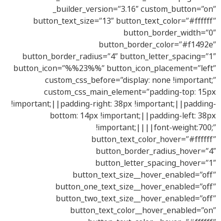
_builder_version=”3.16″ custom_button=”on”
button_text_size=”13″ button_text_color=”#ffffff”
button_border_width=”0″
button_border_color=”#f1492e”
button_border_radius=”4″ button_letter_spacing=”1″
button_icon=”%%23%%” button_icon_placement=”left”
custom_css_before=”display: none !important;”
custom_css_main_element=”padding-top: 15px
!important;||padding-right: 38px !important;||padding-
bottom: 14px !important;||padding-left: 38px
!important;||||font-weight:700;”
button_text_color_hover=”#ffffff”
button_border_radius_hover=”4″
button_letter_spacing_hover=”1″
button_text_size__hover_enabled=”off”
button_one_text_size__hover_enabled=”off”
button_two_text_size__hover_enabled=”off”
button_text_color__hover_enabled=”on”