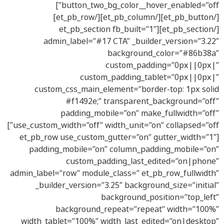
button_two_bg_color__hover_enabled=”off”]
[/et_pb_button][/et_pb_column][/et_pb_row]
[/et_pb_section][et_pb_section fb_built=”1″
admin_label=”#17 CTA” _builder_version=”3.22″
background_color=”#86b38a”
custom_padding=”0px||0px|”
custom_padding_tablet=”0px||0px|”
custom_css_main_element=”border-top: 1px solid
#f1492e;” transparent_background=”off”
padding_mobile=”on” make_fullwidth=”off”
use_custom_width=”off” width_unit=”on” collapsed=”off”]
[et_pb_row use_custom_gutter=”on” gutter_width=”1″
padding_mobile=”on” column_padding_mobile=”on”
custom_padding_last_edited=”on|phone”
admin_label=”row” module_class=” et_pb_row_fullwidth”
_builder_version=”3.25″ background_size=”initial”
background_position=”top_left”
background_repeat=”repeat” width=”100%”
width_tablet=”100%” width_last_edited=”on|desktop”