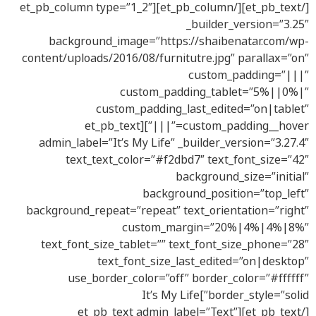
[/et_pb_text][/et_pb_column][et_pb_column type=”1_2″
_builder_version=”3.25″
background_image=”https://shaibenatar.com/wp-
content/uploads/2016/08/furnitutre.jpg” parallax=”on”
custom_padding=”|||”
custom_padding_tablet=”5%||0%|”
custom_padding_last_edited=”on|tablet”
custom_padding__hover=”|||”][et_pb_text
admin_label=”It’s My Life” _builder_version=”3.27.4″
text_text_color=”#f2dbd7″ text_font_size=”42″
background_size=”initial”
background_position=”top_left”
background_repeat=”repeat” text_orientation=”right”
custom_margin=”20%|4%|4%|8%”
text_font_size_tablet=”” text_font_size_phone=”28″
text_font_size_last_edited=”on|desktop”
use_border_color=”off” border_color=”#ffffff”
border_style=”solid”]It’s My Life
[/et_pb_text][et_pb_text admin_label=”Text”