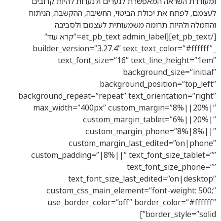
ומעוררת השראה המאפשרת לנערים ולנערות להיות קרובים
לעצמם, לפתח את יכולת הביטוי, החשיבה, ההקשבה, הניתוח
והחמלה ולהיות תרומה משמעותית לעצמם ולסביבה.
[/et_pb_text][et_pb_text admin_label=”קרא עוד”
_builder_version=”3.27.4″ text_text_color=”#ffffff”
text_font_size=”16″ text_line_height=”1em”
background_size=”initial”
background_position=”top_left”
background_repeat=”repeat” text_orientation=”right”
max_width=”400px” custom_margin=”8%||20%|”
custom_margin_tablet=”6%||20%|”
custom_margin_phone=”8%|8%||”
custom_margin_last_edited=”on|phone”
custom_padding=”|8%||” text_font_size_tablet=””
text_font_size_phone=””
text_font_size_last_edited=”on|desktop”
custom_css_main_element=”font-weight: 500;”
use_border_color=”off” border_color=”#ffffff”
border_style=”solid”]
קרא עוד