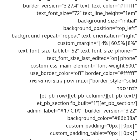
_builder_version=”3.27.4″ text_text_color=”#ffffff”
text_font_size=”72″ text_line_height=”1em”
background_size=”initial”
background_position=”top_left”
background_repeat=”repeat” text_orientation=”right”
custom_margin=”|4%|60.5%|8%”
text_font_size_tablet=”52″ text_font_size_phone=””
text_font_size_last_edited=”on|phone”
custom_css_main_element=”font-weight:500;”
use_border_color=”off” border_color=”#ffffff”
border_style=”solid”]תכנית אימון קבוצתית ואישית
לבתי ספר
[/et_pb_text][/et_pb_column][/et_pb_row]
[/et_pb_section][et_pb_section fb_built=”1″
admin_label=”#17 CTA” _builder_version=”3.22″
background_color=”#86b38a”
custom_padding=”0px||0px|”
custom_padding_tablet=”0px||0px|”