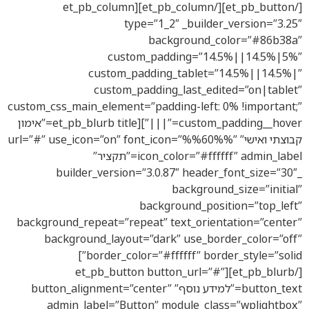
[/et_pb_button][/et_pb_column][et_pb_column
type=”1_2″ _builder_version=”3.25″
background_color=”#86b38a”
custom_padding=”14.5%||14.5%|5%”
custom_padding_tablet=”14.5%||14.5%|”
custom_padding_last_edited=”on|tablet”
custom_css_main_element=”padding-left: 0% !important;”
custom_padding__hover=”|||”][et_pb_blurb title=”אימון
קבוצתי ואישי” url=”#” use_icon=”on” font_icon=”%%60%%”
icon_color=”#ffffff” admin_label=”תקציר”
_builder_version=”3.0.87″ header_font_size=”30″
background_size=”initial”
background_position=”top_left”
background_repeat=”repeat” text_orientation=”center”
background_layout=”dark” use_border_color=”off”
border_color=”#ffffff” border_style=”solid”]
[/et_pb_blurb][et_pb_button button_url=”#”
button_text=”למידע נוסף” button_alignment=”center”
admin_label=”Button” module_class=”wplightbox”