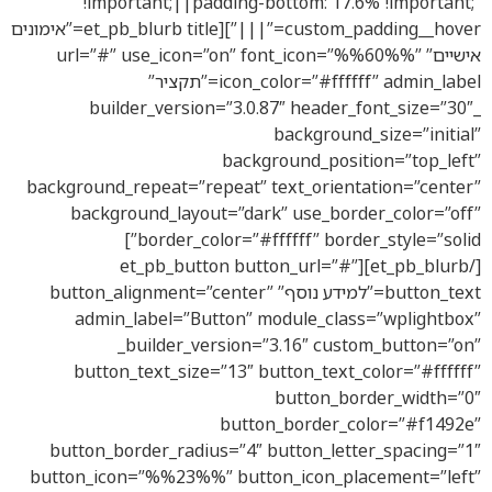
!important;||padding-bottom: 17.6% !important;”
custom_padding__hover=”|||”][et_pb_blurb title=”אימונים
אישיים” url=”#” use_icon=”on” font_icon=”%%60%%”
icon_color=”#ffffff” admin_label=”תקציר”
_builder_version=”3.0.87″ header_font_size=”30″
background_size=”initial”
background_position=”top_left”
background_repeat=”repeat” text_orientation=”center”
background_layout=”dark” use_border_color=”off”
border_color=”#ffffff” border_style=”solid”]
[/et_pb_blurb][et_pb_button button_url=”#”
button_text=”למידע נוסף” button_alignment=”center”
admin_label=”Button” module_class=”wplightbox”
_builder_version=”3.16″ custom_button=”on”
button_text_size=”13″ button_text_color=”#ffffff”
button_border_width=”0″
button_border_color=”#f1492e”
button_border_radius=”4″ button_letter_spacing=”1″
button_icon=”%%23%%” button_icon_placement=”left”