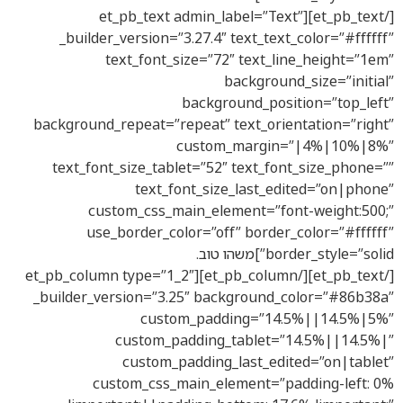
[/et_pb_text][et_pb_text admin_label=”Text”
_builder_version=”3.27.4″ text_text_color=”#ffffff”
text_font_size=”72″ text_line_height=”1em”
background_size=”initial”
background_position=”top_left”
background_repeat=”repeat” text_orientation=”right”
custom_margin=”|4%|10%|8%”
text_font_size_tablet=”52″ text_font_size_phone=””
text_font_size_last_edited=”on|phone”
custom_css_main_element=”font-weight:500;”
use_border_color=”off” border_color=”#ffffff”
border_style=”solid”]משהו טוב.
[/et_pb_text][/et_pb_column][et_pb_column type=”1_2″
_builder_version=”3.25″ background_color=”#86b38a”
custom_padding=”14.5%||14.5%|5%”
custom_padding_tablet=”14.5%||14.5%|”
custom_padding_last_edited=”on|tablet”
custom_css_main_element=”padding-left: 0%