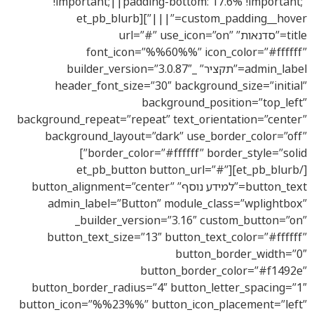
!important;||padding-bottom: 17.6% !important;”
custom_padding__hover=”|||”][et_pb_blurb
title=”סדנאות” url=”#” use_icon=”on”
font_icon=”%%60%%” icon_color=”#ffffff”
admin_label=”תקציר” _builder_version=”3.0.87″
header_font_size=”30″ background_size=”initial”
background_position=”top_left”
background_repeat=”repeat” text_orientation=”center”
background_layout=”dark” use_border_color=”off”
border_color=”#ffffff” border_style=”solid”]
[/et_pb_blurb][et_pb_button button_url=”#”
button_text=”למידע נוסף” button_alignment=”center”
admin_label=”Button” module_class=”wplightbox”
_builder_version=”3.16″ custom_button=”on”
button_text_size=”13″ button_text_color=”#ffffff”
button_border_width=”0″
button_border_color=”#f1492e”
button_border_radius=”4″ button_letter_spacing=”1″
button_icon=”%%23%%” button_icon_placement=”left”