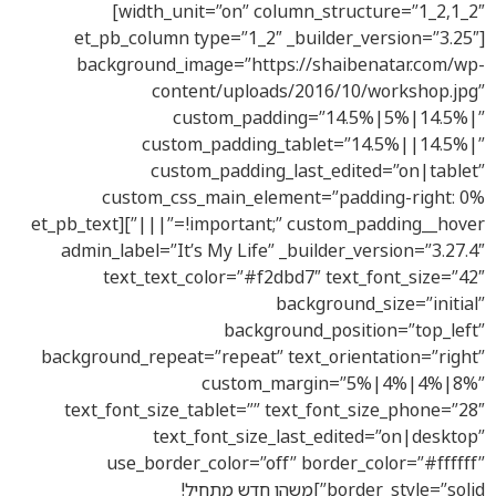
width_unit=”on” column_structure=”1_2,1_2″]
[et_pb_column type=”1_2″ _builder_version=”3.25″
background_image=”https://shaibenatar.com/wp-
content/uploads/2016/10/workshop.jpg”
custom_padding=”14.5%|5%|14.5%|”
custom_padding_tablet=”14.5%||14.5%|”
custom_padding_last_edited=”on|tablet”
custom_css_main_element=”padding-right: 0%
!important;” custom_padding__hover=”|||”][et_pb_text
admin_label=”It’s My Life” _builder_version=”3.27.4″
text_text_color=”#f2dbd7″ text_font_size=”42″
background_size=”initial”
background_position=”top_left”
background_repeat=”repeat” text_orientation=”right”
custom_margin=”5%|4%|4%|8%”
text_font_size_tablet=”” text_font_size_phone=”28″
text_font_size_last_edited=”on|desktop”
use_border_color=”off” border_color=”#ffffff”
border_style=”solid”]משהו חדש מתחיל!