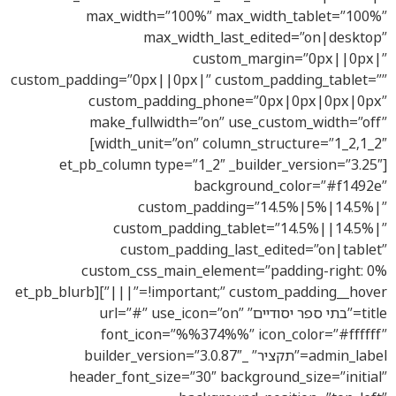
max_width=”100%” max_width_tablet=”100%”
max_width_last_edited=”on|desktop”
custom_margin=”0px||0px|”
custom_padding=”0px||0px|” custom_padding_tablet=””
custom_padding_phone=”0px|0px|0px|0px”
make_fullwidth=”on” use_custom_width=”off”
width_unit=”on” column_structure=”1_2,1_2″]
[et_pb_column type=”1_2″ _builder_version=”3.25″
background_color=”#f1492e”
custom_padding=”14.5%|5%|14.5%|”
custom_padding_tablet=”14.5%||14.5%|”
custom_padding_last_edited=”on|tablet”
custom_css_main_element=”padding-right: 0%
!important;” custom_padding__hover=”|||”][et_pb_blurb
title=”בתי ספר יסודיים” url=”#” use_icon=”on”
font_icon=”%%374%%” icon_color=”#ffffff”
admin_label=”תקציר” _builder_version=”3.0.87″
header_font_size=”30″ background_size=”initial”