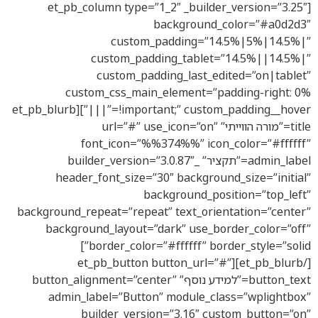
[et_pb_column type=”1_2″ _builder_version=”3.25″
background_color=”#a0d2d3″
custom_padding=”14.5%|5%|14.5%|”
custom_padding_tablet=”14.5%||14.5%|”
custom_padding_last_edited=”on|tablet”
custom_css_main_element=”padding-right: 0%
!important;” custom_padding__hover=”|||”][et_pb_blurb
title=”מורה הווייתי” url=”#” use_icon=”on”
font_icon=”%%374%%” icon_color=”#ffffff”
admin_label=”תקציר” _builder_version=”3.0.87″
header_font_size=”30″ background_size=”initial”
background_position=”top_left”
background_repeat=”repeat” text_orientation=”center”
background_layout=”dark” use_border_color=”off”
border_color=”#ffffff” border_style=”solid”]
[/et_pb_blurb][et_pb_button button_url=”#”
button_text=”למידע נוסף” button_alignment=”center”
admin_label=”Button” module_class=”wplightbox”
_builder_version=”3.16″ custom_button=”on”