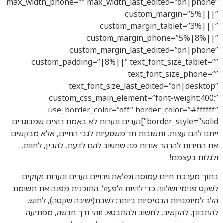
max_width_phone=”” max_width_last_edited=”on|phone”
custom_margin=”5%|||”
custom_margin_tablet=”3%|||”
custom_margin_phone=”5%|8%||”
custom_margin_last_edited=”on|phone”
custom_padding=”|8%||” text_font_size_tablet=””
text_font_size_phone=””
text_font_size_last_edited=”on|desktop”
custom_css_main_element=”font-weight:400;”
use_border_color=”off” border_color=”#ffffff”
border_style=”solid”]נערים ונערות לא באמת רוצים שמבוגרים
ייתנו להם עצות, ותשובות חד משמעיות לגבי החיים, אלא מבקשים
את החירות להרהר אודות מה שחשוב להם לדעת, להבין, לחוות,
ולגלות בעצמם!
בתוך מערכת חיים עמוסה ומלאת גירויים נערים ונערות זקוקים
לשקט פנימי ושלווה כדי להיות ולפעול. התוכנית מפנה את תשומת
הלב למיומנויות הבסיסיות ביותר: לשבת(ישיבה שקטה), לחוש,
להתבונן, להקשיב, לחשוב ולהתבטא. זוהי דרך חדשה, מפתיעה