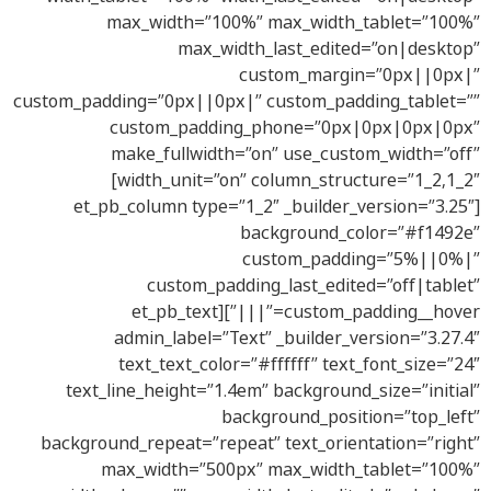
max_width=”100%” max_width_tablet=”100%”
max_width_last_edited=”on|desktop”
custom_margin=”0px||0px|”
custom_padding=”0px||0px|” custom_padding_tablet=””
custom_padding_phone=”0px|0px|0px|0px”
make_fullwidth=”on” use_custom_width=”off”
width_unit=”on” column_structure=”1_2,1_2″]
[et_pb_column type=”1_2″ _builder_version=”3.25″
background_color=”#f1492e”
custom_padding=”5%||0%|”
custom_padding_last_edited=”off|tablet”
custom_padding__hover=”|||”][et_pb_text
admin_label=”Text” _builder_version=”3.27.4″
text_text_color=”#ffffff” text_font_size=”24″
text_line_height=”1.4em” background_size=”initial”
background_position=”top_left”
background_repeat=”repeat” text_orientation=”right”
max_width=”500px” max_width_tablet=”100%”