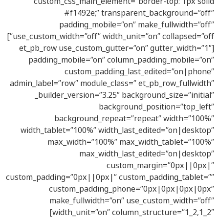
custom_css_main_element=”border-top: 1px solid
#f1492e;” transparent_background=”off”
padding_mobile=”on” make_fullwidth=”off”
use_custom_width=”off” width_unit=”on” collapsed=”off”]
[et_pb_row use_custom_gutter=”on” gutter_width=”1″
padding_mobile=”on” column_padding_mobile=”on”
custom_padding_last_edited=”on|phone”
admin_label=”row” module_class=” et_pb_row_fullwidth”
_builder_version=”3.25″ background_size=”initial”
background_position=”top_left”
background_repeat=”repeat” width=”100%”
width_tablet=”100%” width_last_edited=”on|desktop”
max_width=”100%” max_width_tablet=”100%”
max_width_last_edited=”on|desktop”
custom_margin=”0px||0px|”
custom_padding=”0px||0px|” custom_padding_tablet=””
custom_padding_phone=”0px|0px|0px|0px”
make_fullwidth=”on” use_custom_width=”off”
width_unit=”on” column_structure=”1_2,1_2″]