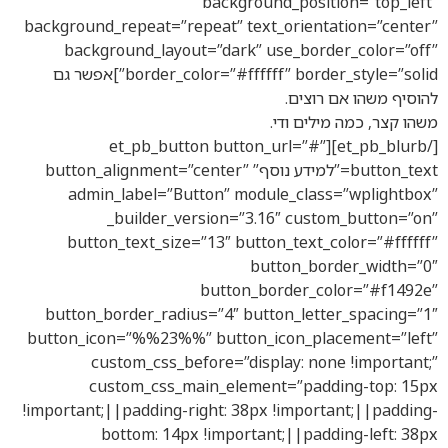
background_position=”top_left”
background_repeat=”repeat” text_orientation=”center”
background_layout=”dark” use_border_color=”off”
border_color=”#ffffff” border_style=”solid”]אפשר גם
להוסיף משהו אם רוצים.
משהו קצר, כמה מילים ודי.
[/et_pb_blurb][et_pb_button button_url=”#”
button_text=”למידע נוסף” button_alignment=”center”
admin_label=”Button” module_class=”wplightbox”
_builder_version=”3.16″ custom_button=”on”
button_text_size=”13″ button_text_color=”#ffffff”
button_border_width=”0″
button_border_color=”#f1492e”
button_border_radius=”4″ button_letter_spacing=”1″
button_icon=”%%23%%” button_icon_placement=”left”
custom_css_before=”display: none !important;”
custom_css_main_element=”padding-top: 15px
!important;||padding-right: 38px !important;||padding-
bottom: 14px !important;||padding-left: 38px