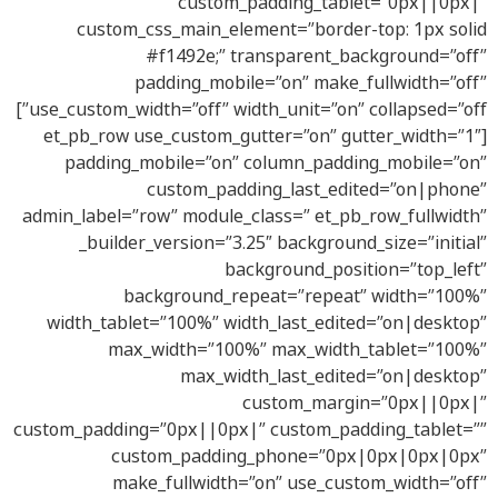
custom_padding_tablet=”0px||0px|”
custom_css_main_element=”border-top: 1px solid
#f1492e;” transparent_background=”off”
padding_mobile=”on” make_fullwidth=”off”
use_custom_width=”off” width_unit=”on” collapsed=”off”]
[et_pb_row use_custom_gutter=”on” gutter_width=”1″
padding_mobile=”on” column_padding_mobile=”on”
custom_padding_last_edited=”on|phone”
admin_label=”row” module_class=” et_pb_row_fullwidth”
_builder_version=”3.25″ background_size=”initial”
background_position=”top_left”
background_repeat=”repeat” width=”100%”
width_tablet=”100%” width_last_edited=”on|desktop”
max_width=”100%” max_width_tablet=”100%”
max_width_last_edited=”on|desktop”
custom_margin=”0px||0px|”
custom_padding=”0px||0px|” custom_padding_tablet=””
custom_padding_phone=”0px|0px|0px|0px”
make_fullwidth=”on” use_custom_width=”off”