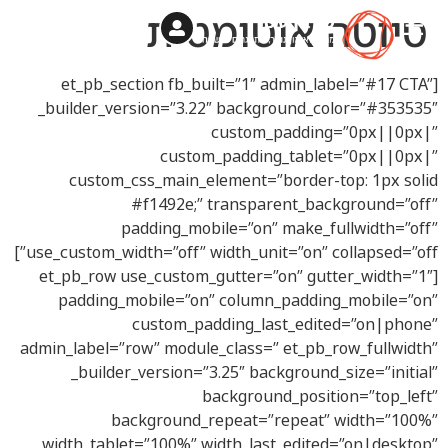
טיוטה אוטומטית
שי בן עטר
תהליך אימון אישי ברחבי הארץ
יחסים – קליניקה בתיכונים (גפ”ן)
צוות המאמנים
[et_pb_section fb_built=”1″ admin_label=”#17 CTA”
_builder_version=”3.22″ background_color=”#353535″
custom_padding=”0px||0px|”
custom_padding_tablet=”0px||0px|”
custom_css_main_element=”border-top: 1px solid
#f1492e;” transparent_background=”off”
padding_mobile=”on” make_fullwidth=”off”
use_custom_width=”off” width_unit=”on” collapsed=”off”]
[et_pb_row use_custom_gutter=”on” gutter_width=”1″
padding_mobile=”on” column_padding_mobile=”on”
custom_padding_last_edited=”on|phone”
admin_label=”row” module_class=” et_pb_row_fullwidth”
_builder_version=”3.25″ background_size=”initial”
background_position=”top_left”
background_repeat=”repeat” width=”100%”
width_tablet=”100%” width_last_edited=”on|desktop”