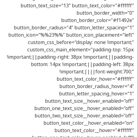
button_text_size=”13″ button_text_color=”#ffffff”
button_border_width=”0″
button_border_color=”#f1492e”
button_border_radius=”4″ button_letter_spacing=”1″
button_icon=”%%23%%” button_icon_placement=”left”
custom_css_before=”display: none !important;”
custom_css_main_element=”padding-top: 15px
!important;||padding-right: 38px !important;||padding-
bottom: 14px !important;||padding-left: 38px
!important;||||font-weight:700;”
button_text_color_hover=”#ffffff”
button_border_radius_hover=”4″
button_letter_spacing_hover=”1″
button_text_size__hover_enabled=”off”
button_one_text_size__hover_enabled=”off”
button_two_text_size__hover_enabled=”off”
button_text_color__hover_enabled=”on”
button_text_color__hover=”#ffffff”