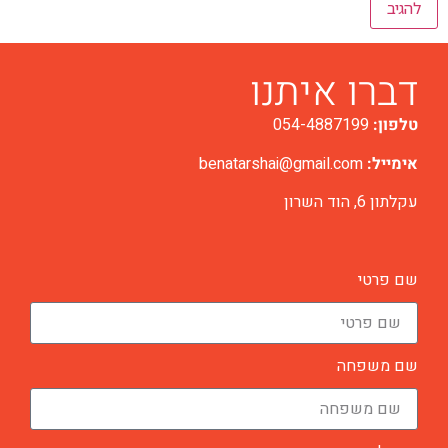
דברו איתנו
טלפון:
054-4887199
אימייל:
benatarshai@gmail.com
עקלתון 6, הוד השרון
שם פרטי
שם משפחה