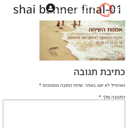
shai banner final-01
שי בן עטר
תהליך אימון אישי ברחבי הארץ
יחסים – קליניקה בתיכונים (גפ”ן)
צוות המאמנים
כתיבת תגובה
האימייל לא יוצג באתר.
שדות החובה מסומנים
*
התגובה שלך
*