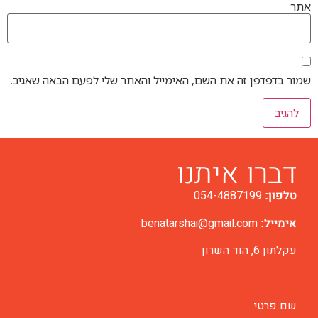
אתר
שמור בדפדפן זה את השם, האימייל והאתר שלי לפעם הבאה שאגיב.
דברו איתנו
054-4887199
טלפון:
benatarshai@gmail.com
אימייל:
עקלתון 6, הוד השרון
שם פרטי