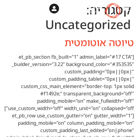
קטגוריה:
Uncategorized
טיוטה אוטומטית
[et_pb_section fb_built=”1″ admin_label=”#17 CTA”
_builder_version=”3.22″ background_color=”#353535″
custom_padding=”0px||0px|”
custom_padding_tablet=”0px||0px|”
custom_css_main_element=”border-top: 1px solid
#f1492e;” transparent_background=”off”
padding_mobile=”on” make_fullwidth=”off”
use_custom_width=”off” width_unit=”on” collapsed=”off”]
[et_pb_row use_custom_gutter=”on” gutter_width=”1″
padding_mobile=”on” column_padding_mobile=”on”
custom_padding_last_edited=”on|phone”