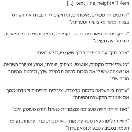
text_line_height=”1.4em” […]
“התכנים היו מעולים, איכותיים, ומדויקים לי, העברת את הקורס
בצורה מאוד מקצועית ומעניינת”
“השיעורים היו מאורגנים היטב, מעניינים, הרצף והשילוב בין תיאוריה
לתרגול היה מעולה”
“אתה רוקד עם המילים בדרך שאף פעם לא ראיתי”
“פגשתי אדם מקסים, אוטנטי, מצחיק, יצירתי, אמיץ ומעורר השראה.
אני שמחה שיש לי את הזכות להיות תלמידה שלך, וליהנות מהיותך
מורה שלי”
“עוררת בי השראה כדמות מלמדת, יצירתית והווייתית ולמדתי ממך
את אומנות ההקשבה והשיחה”
“זאת הייתה חוויה מעצימה ומצמררת כאחד! תודה מעומק הלב”
“חוויית הלימוד כאן משקפת אותך, אותנטית, כנה, פתוחה, נעימה,
חכמה בסביבה טבעית ומאפשרת”