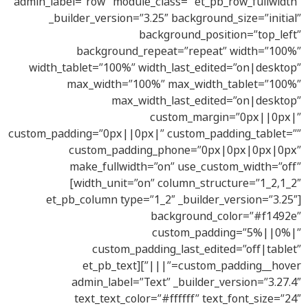
admin_label=”row” module_class=” et_pb_row_fullwidth”
_builder_version=”3.25″ background_size=”initial”
background_position=”top_left”
background_repeat=”repeat” width=”100%”
width_tablet=”100%” width_last_edited=”on|desktop”
max_width=”100%” max_width_tablet=”100%”
max_width_last_edited=”on|desktop”
custom_margin=”0px||0px|”
custom_padding=”0px||0px|” custom_padding_tablet=””
custom_padding_phone=”0px|0px|0px|0px”
make_fullwidth=”on” use_custom_width=”off”
width_unit=”on” column_structure=”1_2,1_2″]
[et_pb_column type=”1_2″ _builder_version=”3.25″
background_color=”#f1492e”
custom_padding=”5%||0%|”
custom_padding_last_edited=”off|tablet”
custom_padding__hover=”|||”][et_pb_text
admin_label=”Text” _builder_version=”3.27.4″
text_text_color=”#ffffff” text_font_size=”24″